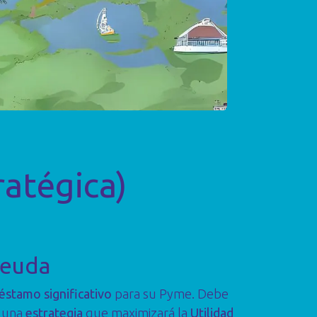
ratégica)
Deuda
éstamo significativo
para su Pyme. Debe
á una
estrategia
que maximizará la
Utilidad